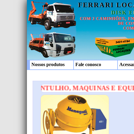
FERRARI LO
DISK 
COM 2 CAMINHÕES, E
DE CO
COM
Nossos produtos
Fale conosco
Acessa
E DISK ENTULHO, MAQUINAS E EQUIP